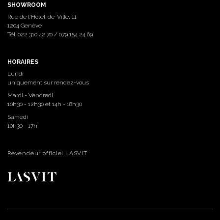
SHOWROOM
Rue de l'Hôtel-de-Ville, 11
1204 Genève
Tél.
022 310 42 70
/
079 154 24 69
HORAIRES
Lundi
uniquement sur rendez-vous
Mardi - Vendredi
10h30 - 12h30 et 14h - 18h30
Samedi
10h30 - 17h
Revendeur officiel LASVIT